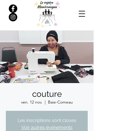
couture
ven. 12 nov.
  |  
Baie-Comeau
Les inscriptions sont closes
Voir autres événements